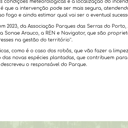
 as condições meteorológicas e a localização do incê
 que a intervenção pode ser mais segura, atendendo 
 fogo e ainda estimar qual vai ser o eventual sucesso
m 2023, da Associação Parques das Serras do Porto, 
 a Sonae Arauco, a REN e Navigator, que são proprietá
sses na gestão do território”.
cas, como é o caso dos robôs, que vão fazer a limpez
o das novas espécies plantadas, que contribuem para
 descreveu o responsável do Parque.