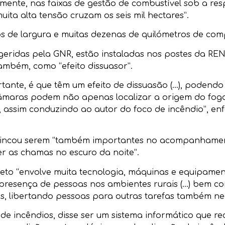
lmente, nas faixas de gestão de combustível sob a re
uita alta tensão cruzam os seis mil hectares”.
os de largura e muitas dezenas de quilómetros de com
 geridas pela GNR, estão instaladas nos postes da R
também, como “efeito dissuasor”.
tante, é que têm um efeito de dissuasão (…), podendo
s câmaras podem não apenas localizar a origem do fo
 assim conduzindo ao autor do foco de incêndio”, enf
 vincou serem “também importantes no acompanhamen
r as chamas no escuro da noite”.
jeto “envolve muita tecnologia, máquinas e equipame
 presença de pessoas nos ambientes rurais (…) bem com
sas, libertando pessoas para outras tarefas também n
 de incêndios, disse ser um sistema informático que 