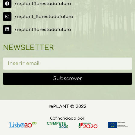
/replantflorestadofuturo
/replant_florestadofuturo
/replantflorestadofuturo
NEWSLETTER
Subscrever
rePLANT © 2022
Cofinanciado por: