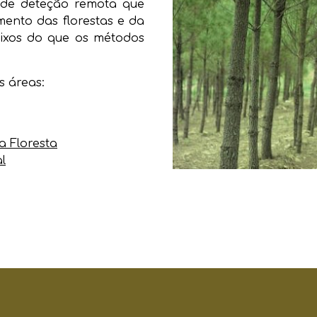
e de deteção remota que
ento das florestas e da
aixos do que os métodos
s áreas:
a Floresta
l