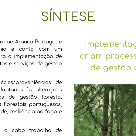
SÍNTESE
 Sonae Arauco Portugal e
Implementaç
nomia e conta com um
criam process
ara a implementação de
tos e serviços de gestão
de gestão d
écies/proveniências de
daptadas às alterações
s de gestão florestal
 florestais portuguesas,
e, resiliência ao fogo e
 a cabo trabalho de