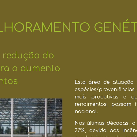
LHORAMENTO GENÉT
a redução do
ara o aumento
ntos
Esta área de atuação 
espécies/proveniências
mais produtivas e q
rendimentos, possam f
nacional.
Nas últimas décadas, a
27%, devido aos incên