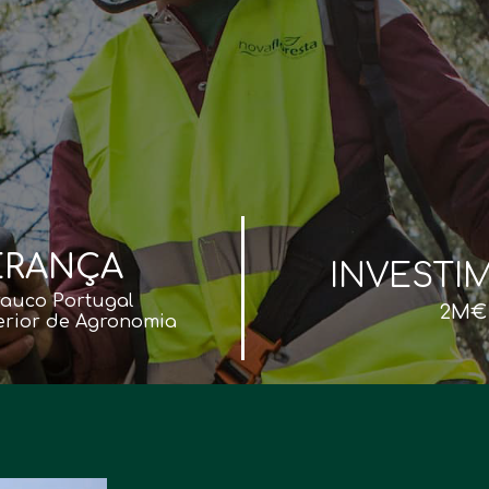
ERANÇA
INVESTI
auco Portugal
2M€
perior de Agronomia