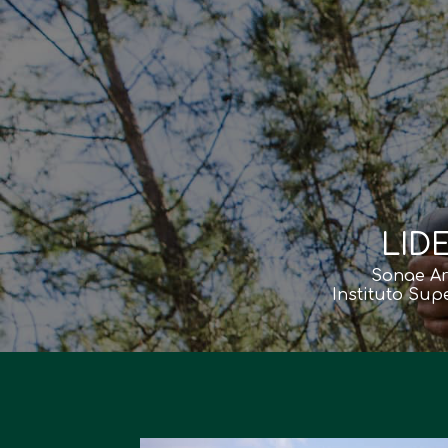
LID
Sonae Ar
Instituto Su