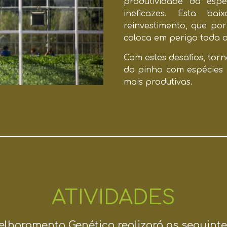
produtividade da espé
ineficazes. Esta ba
reinvestimento, que por
coloca em perigo toda a
Com estes desafios, torn
do pinho com espécies 
mais produtivas.
ATIVIDADES
lhoramento Genético realizará as seguinte