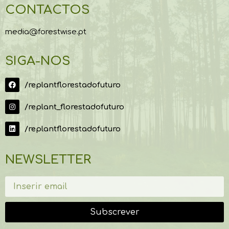
CONTACTOS
media@forestwise.pt
SIGA-NOS
/replantflorestadofuturo
/replant_florestadofuturo
/replantflorestadofuturo
NEWSLETTER
Subscrever