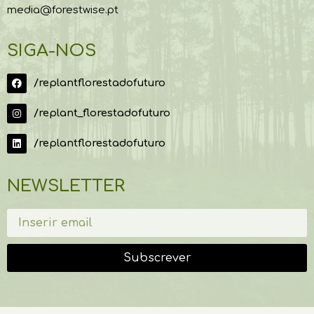
media@forestwise.pt
SIGA-NOS
/replantflorestadofuturo
/replant_florestadofuturo
/replantflorestadofuturo
NEWSLETTER
Subscrever