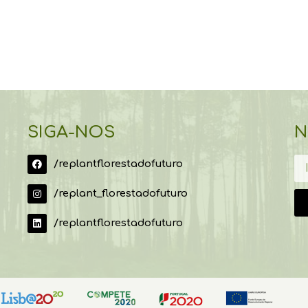
SIGA-NOS
N
/replantflorestadofuturo
/replant_florestadofuturo
/replantflorestadofuturo