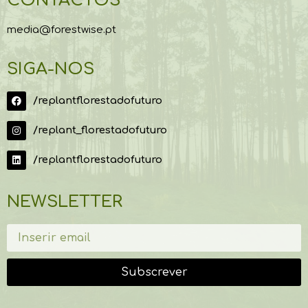
CONTACTOS
media@forestwise.pt
SIGA-NOS
/replantflorestadofuturo
/replant_florestadofuturo
/replantflorestadofuturo
NEWSLETTER
Subscrever