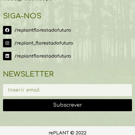
SIGA-NOS
/replantflorestadofuturo
/replant_florestadofuturo
/replantflorestadofuturo
NEWSLETTER
Subscrever
rePLANT © 2022