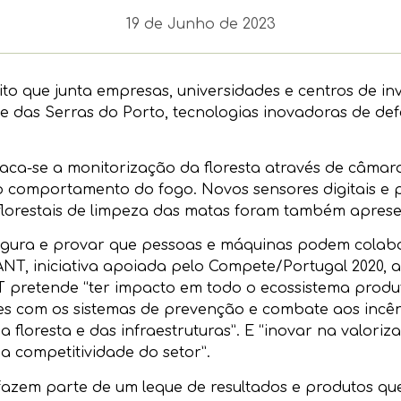
19 de Junho de 2023
to que junta empresas, universidades e centros de in
 das Serras do Porto, tecnologias inovadoras de defe
ca-se a monitorização da floresta através de câmaras
o comportamento do fogo. Novos sensores digitais e p
 florestais de limpeza das matas foram também apres
 segura e provar que pessoas e máquinas podem colabo
ANT, iniciativa apoiada pelo Compete/Portugal 2020,
 pretende “ter impacto em todo o ecossistema produti
s com os sistemas de prevenção e combate aos incên
 floresta e das infraestruturas”. E “inovar na valoriz
a competitividade do setor”.
fazem parte de um leque de resultados e produtos qu