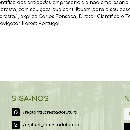
entífico das entidades empresariais e não empresari
floresta, com soluções que contribuem para o seu des
orestal”, explica Carlos Fonseca, Diretor Científico 
vigator Forest Portugal.
SIGA-NOS
N
/replantflorestadofuturo
/replant_florestadofuturo