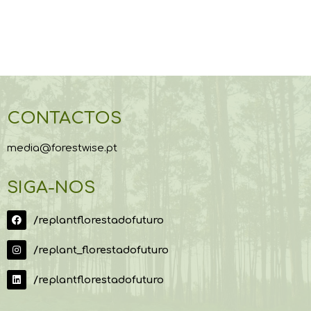
CONTACTOS
media@forestwise.pt
SIGA-NOS
/replantflorestadofuturo
/replant_florestadofuturo
/replantflorestadofuturo