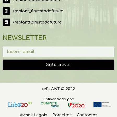
/replant_florestadofuturo
/replantflorestadofuturo
NEWSLETTER
Subscrever
rePLANT © 2022
Cofinanciado por:
Avisos Legais
Parceiros
Contactos