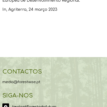
Europeu de Desenvolvimento Regional.
In,
Agriterra
, 24 março 2023
CONTACTOS
media@forestwise.pt
SIGA-NOS
/replantflorestadofuturo