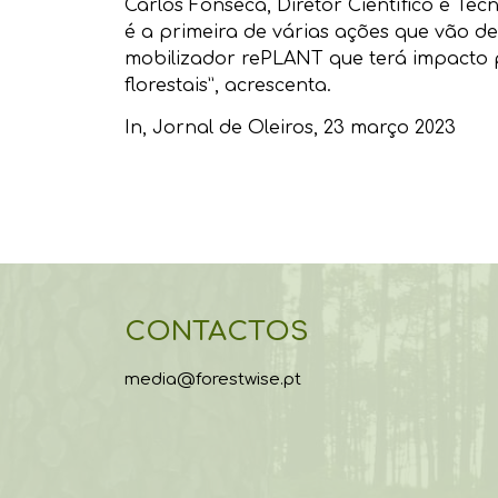
Carlos Fonseca, Diretor Científico e T
é a primeira de várias ações que vão d
mobilizador rePLANT que terá impacto 
florestais”, acrescenta.
In,
Jornal de Oleiros
, 23 março 2023
CONTACTOS
media@forestwise.pt