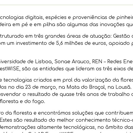
cnologias digitais, espécies e proveniências de pinheir
ira em pé e em pilha são algumas das inovações que 
truturado em três grandes áreas de atuação: Gestão d
com um investimento de 5,6 milhões de euros, apoiado
niversidade de Lisboa, Sonae Arauco, REN – Redes Ene
tWISE, são as entidades que lideram os três eixos 
e tecnologias criados em prol da valorização da flore
os no dia 23 de março, na Mata do Braçal, na Lousã.
desvendar o resultado de quase três anos de trabalho
floresta e do fogo.
uro da floresta e encontrámos soluções que contribue
. Estes são resultado do melhor conhecimento técnico-
monstrações altamente tecnológicas, no âmbito das l