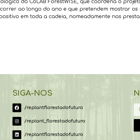
ecnológico do CoLAB ForestWISE, que coordena o proj
ecorrer ao longo do ano e que pretendem mostrar os 
positivo em toda a cadeia, nomeadamente nos prestad
SIGA-NOS
N
/replantflorestadofuturo
/replant_florestadofuturo
/replantflorestadofuturo