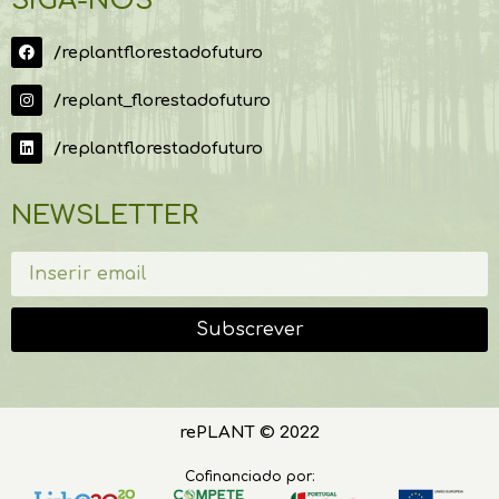
SIGA-NOS
/replantflorestadofuturo
/replant_florestadofuturo
/replantflorestadofuturo
NEWSLETTER
Subscrever
rePLANT © 2022
Cofinanciado por: