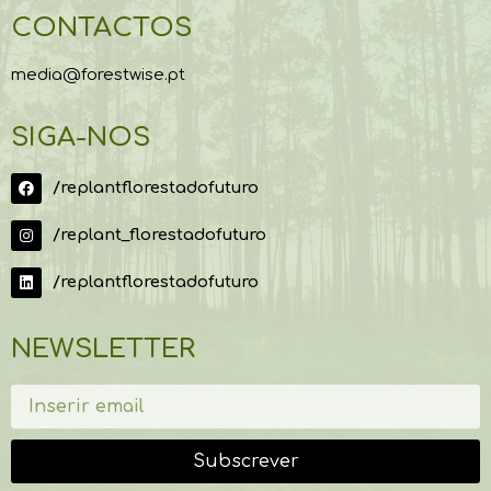
CONTACTOS
media@forestwise.pt
SIGA-NOS
/replantflorestadofuturo
/replant_florestadofuturo
/replantflorestadofuturo
NEWSLETTER
Subscrever