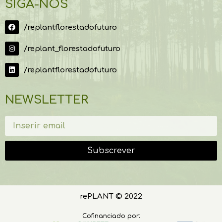
SIGA-NOS
/replantflorestadofuturo
/replant_florestadofuturo
/replantflorestadofuturo
NEWSLETTER
Subscrever
rePLANT © 2022
Cofinanciado por: