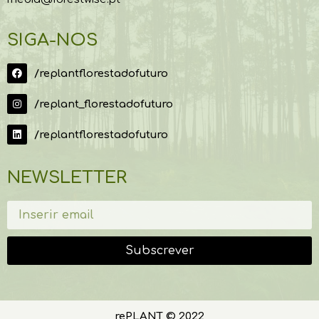
SIGA-NOS
/replantflorestadofuturo
/replant_florestadofuturo
/replantflorestadofuturo
NEWSLETTER
Subscrever
rePLANT © 2022