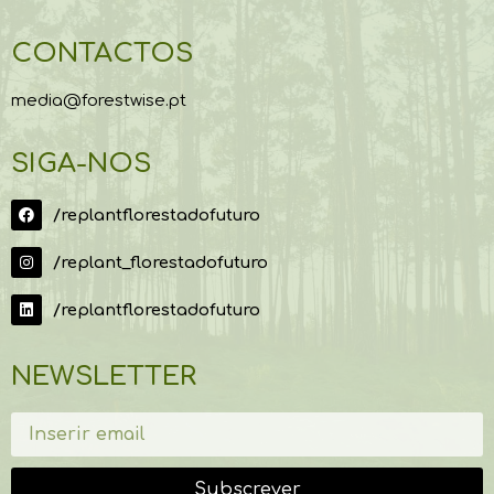
CONTACTOS
media@forestwise.pt
SIGA-NOS
/replantflorestadofuturo
/replant_florestadofuturo
/replantflorestadofuturo
NEWSLETTER
Subscrever