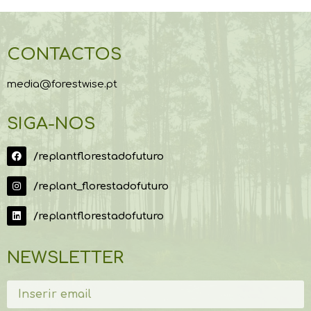
CONTACTOS
media@forestwise.pt
SIGA-NOS
/replantflorestadofuturo
/replant_florestadofuturo
/replantflorestadofuturo
NEWSLETTER