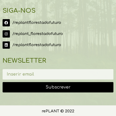
SIGA-NOS
/replantflorestadofuturo
/replant_florestadofuturo
/replantflorestadofuturo
NEWSLETTER
Subscrever
rePLANT © 2022